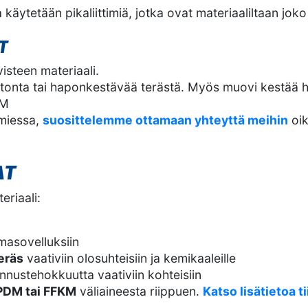
käytetään pikaliittimiä, jotka ovat materiaaliltaan joko
T
visteen materiaali.
onta tai haponkestävää terästä. Myös muovi kestää hyv
KM
imiessa,
suosittelemme ottamaan yhteyttä meihin
oik
AT
eriaali:
masovelluksiin
eräs
vaativiin olosuhteisiin ja kemikaaleille
nustehokkuutta vaativiin kohteisiin
EPDM tai FFKM
väliaineesta riippuen.
Katso lisätietoa t