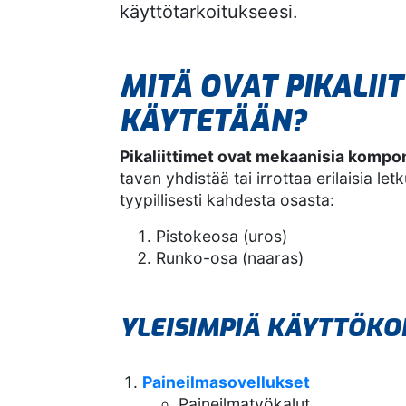
käyttötarkoitukseesi.
MITÄ OVAT PIKALIIT
KÄYTETÄÄN?
Pikaliittimet ovat mekaanisia kompo
tavan yhdistää tai irrottaa erilaisia le
tyypillisesti kahdesta osasta:
Pistokeosa (uros)
Runko-osa (naaras)
YLEISIMPIÄ KÄYTTÖKO
Paineilmasovellukset
Paineilmatyökalut