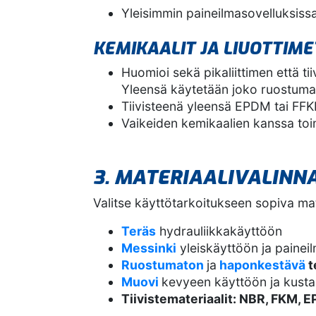
Yleisimmin paineilmasovelluksissa 
KEMIKAALIT JA LIUOTTIME
Huomioi sekä pikaliittimen että tii
Yleensä käytetään joko ruostumat
Tiivisteenä yleensä EPDM tai FF
Vaikeiden kemikaalien kanssa to
3. MATERIAALIVALINN
Valitse käyttötarkoitukseen sopiva mat
Teräs
hydrauliikkakäyttöön
Messinki
yleiskäyttöön ja paineil
Ruostumaton
ja
haponkestävä
t
Muovi
kevyeen käyttöön ja kustan
Tiivistemateriaalit: NBR, FKM, 