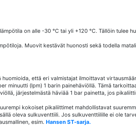
ämpötila on alle -30 °C tai yli +120 °C. Tällöin tulee h
ämpötiloja. Muovit kestävät huonosti sekä todella matalia
uomioida, että eri valmistajat ilmoittavat virtausmäärät
per minuutti (lpm) 1 barin painehäviöllä. Tämä tarkoitta
iöllä, järjestelmästä häviää 1 bar painetta, jos pikaliitt
 suurempi kokoiset pikaliittimet mahdollistavat suurem
sällä oleva sulkuventtiili. Jos sulkuventtiilille ei ole tar
rtausmallinen, esim.
Hansen ST-sarja.