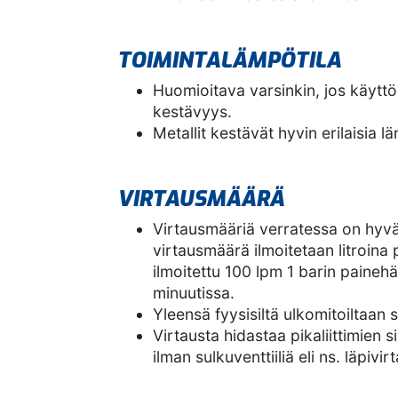
TOIMINTALÄMPÖTILA
Huomioitava varsinkin, jos käyttöl
kestävyys.
Metallit kestävät hyvin erilaisia l
VIRTAUSMÄÄRÄ
Virtausmääriä verratessa on hyvä h
virtausmäärä ilmoitetaan litroina 
ilmoitettu 100 lpm 1 barin painehäv
minuutissa.
Yleensä fyysisiltä ulkomitoiltaan
Virtausta hidastaa pikaliittimien si
ilman sulkuventtiiliä eli ns. läpivi