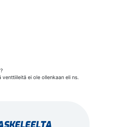
n?
enttiileitä ei ole ollenkaan eli ns.
 ASKELEELTA