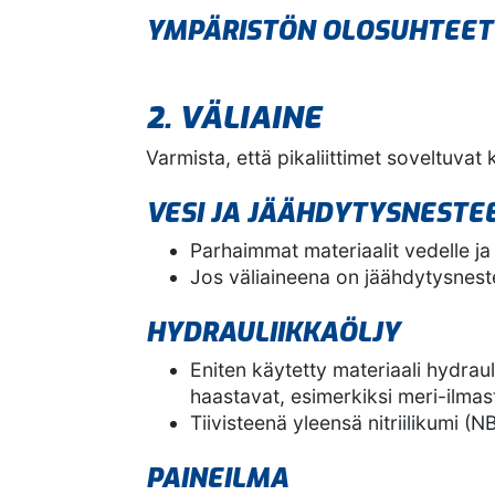
YMPÄRISTÖN OLOSUHTEE
2. VÄLIAINE
Varmista, että pikaliittimet soveltuvat k
VESI JA JÄÄHDYTYSNESTE
Parhaimmat materiaalit vedelle ja
Jos väliaineena on jäähdytysneste
HYDRAULIIKKAÖLJY
Eniten käytetty materiaali hydrau
haastavat, esimerkiksi meri-ilmas
Tiivisteenä yleensä nitriilikumi (
PAINEILMA