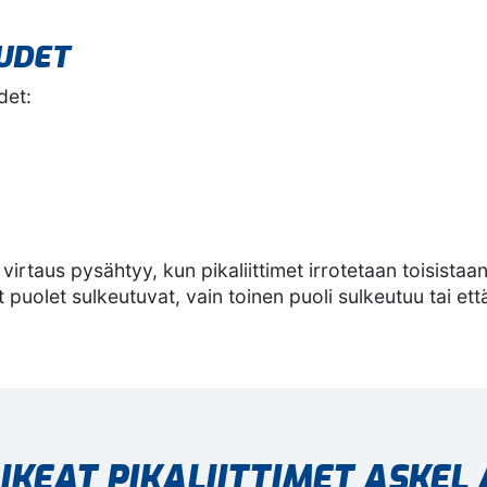
UUDET
det:
virtaus pysähtyy, kun pikaliittimet irrotetaan toisistaa
uolet sulkeutuvat, vain toinen puoli sulkeutuu tai että v
IKEAT PIKALIITTIMET ASKEL