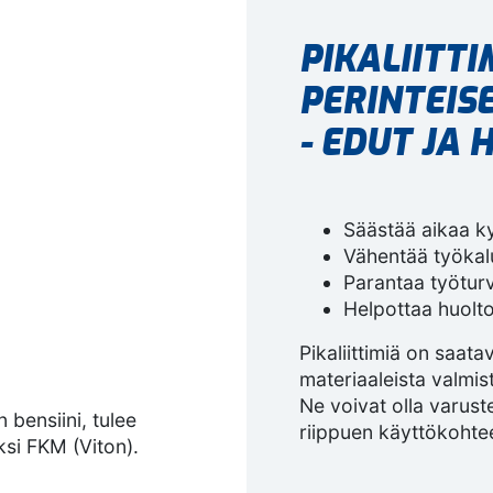
PIKALIITTI
PERINTEISE
- EDUT JA
Säästää aikaa k
Vähentää työkalu
Parantaa työturv
Helpottaa huolto
Pikaliittimiä on saatav
materiaaleista valmist
Ne voivat olla varustet
 bensiini, tulee
riippuen käyttökohte
eiksi FKM (Viton).