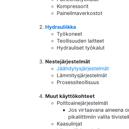
Kompressorit
Paineilmaverkostot
Hydrauliikka
Työkoneet
Teollisuuden laitteet
Hydrauliset työkalut
Nestejärjestelmät
Jäähdytysjärjestelmät
Lämmitysjärjestelmät
Prosessiteollisuus
Muut käyttökohteet
Polttoainejärjestelmät
Jos virtaavana aineena on
pikaliittimiin valita tiivist
Kaasulinjat