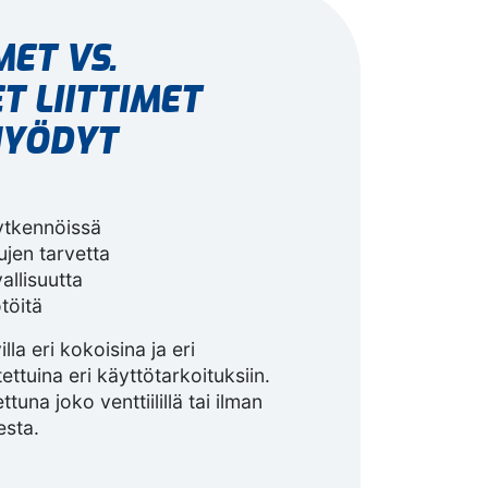
MET VS.
T LIITTIMET
 HYÖDYT
ytkennöissä
jen tarvetta
allisuutta
töitä
illa eri kokoisina ja eri
ettuina eri käyttötarkoituksiin.
tuna joko venttiilillä tai ilman
esta.