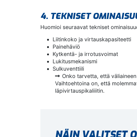
4. TEKNISET OMINAIS
Huomioi seuraavat tekniset ominaisuu
Liitinkoko ja virtauskapasiteetti
Painehäviö
Kytkentä- ja irrotusvoimat
Lukitusmekanismi
Sulkuventtiili
Onko tarvetta, että väliaineen 
Vaihtoehtoina on, että molemmat p
läpivirtauspikaliiitin.
NÄIN VALITSET O