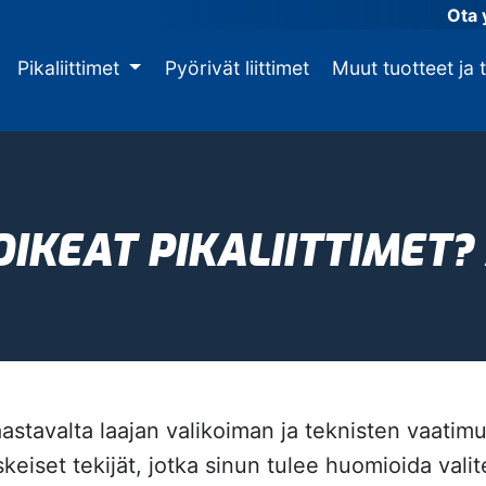
Ota 
Pikaliittimet
Pyörivät liittimet
Muut tuotteet ja 
OIKEAT PIKALIITTIMET
haastavalta laajan valikoiman ja teknisten vaati
iset tekijät, jotka sinun tulee huomioida valite