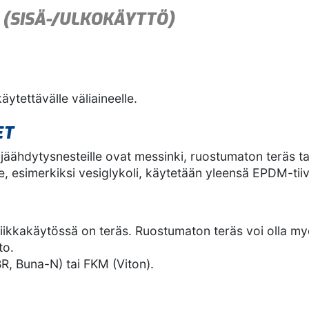
T
(SISÄ-/ULKOKÄYTTÖ)
äytettävälle väliaineelle.
ET
 jäähdytysnesteille ovat messinki, ruostumaton teräs ta
, esimerkiksi vesiglykoli, käytetään yleensä EPDM-tiivi
liikkakäytössä on teräs. Ruostumaton teräs voi olla myö
to.
NBR, Buna-N) tai FKM (Viton).