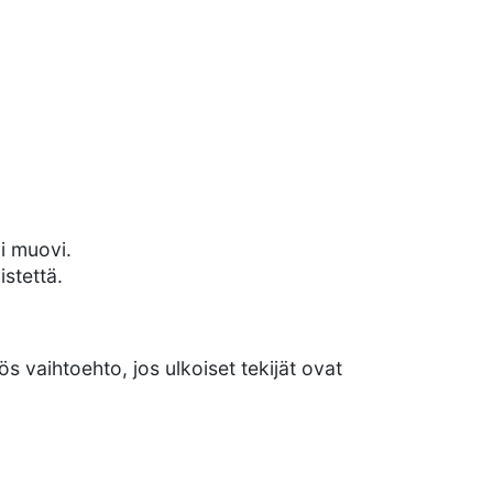
i muovi.
stettä.
s vaihtoehto, jos ulkoiset tekijät ovat